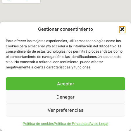
Gestionar consentimiento
Para ofrecer las mejores experiencias, utilizamos tecnologías como las
cookies para almacenar y/o acceder a la información del dispositivo. El
consentimiento de estas tecnologías nos permitirá procesar datos como
el comportamiento de navegación o las identificaciones únicas en este
Política de Privacidad
|
Aviso legal
|
Política de
sitio. No consentir o retirar el consentimiento, puede afectar
Cookies
|
Términos y Condiciones
negativamente a ciertas características y funciones.
© 2025 Fundación Natura Parc – Todos los
Aceptar
derechos reservados. Sitio web desarrollado por
BalearDigital
Denegar
Ver preferencias
Español
Política de cookies
Política de Privacidad
Aviso Legal