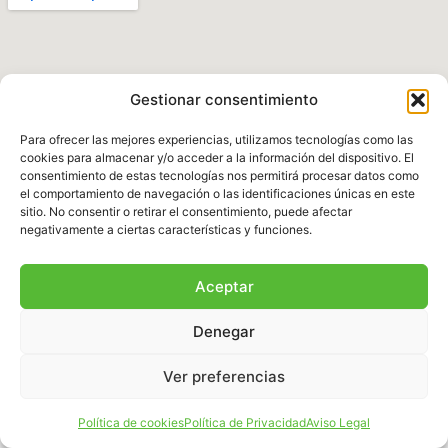
Gestionar consentimiento
Para ofrecer las mejores experiencias, utilizamos tecnologías como las
cookies para almacenar y/o acceder a la información del dispositivo. El
consentimiento de estas tecnologías nos permitirá procesar datos como
el comportamiento de navegación o las identificaciones únicas en este
Política de Privacidad
|
Aviso legal
|
Política de
sitio. No consentir o retirar el consentimiento, puede afectar
Cookies
|
Términos y Condiciones
negativamente a ciertas características y funciones.
© 2025 Fundación Natura Parc – Todos los
Aceptar
derechos reservados. Sitio web desarrollado por
BalearDigital
Denegar
Ver preferencias
Español
Política de cookies
Política de Privacidad
Aviso Legal