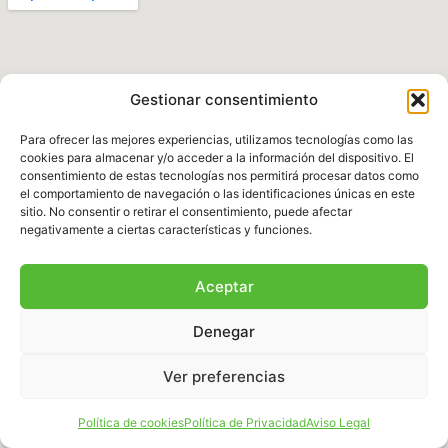
Gestionar consentimiento
Para ofrecer las mejores experiencias, utilizamos tecnologías como las
cookies para almacenar y/o acceder a la información del dispositivo. El
consentimiento de estas tecnologías nos permitirá procesar datos como
el comportamiento de navegación o las identificaciones únicas en este
Política de Privacidad
|
Aviso legal
|
Política de
sitio. No consentir o retirar el consentimiento, puede afectar
Cookies
|
Términos y Condiciones
negativamente a ciertas características y funciones.
© 2025 Fundación Natura Parc – Todos los
Aceptar
derechos reservados. Sitio web desarrollado por
BalearDigital
Denegar
Ver preferencias
Español
Política de cookies
Política de Privacidad
Aviso Legal