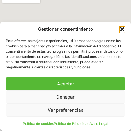
Gestionar consentimiento
Para ofrecer las mejores experiencias, utilizamos tecnologías como las
cookies para almacenar y/o acceder a la información del dispositivo. El
consentimiento de estas tecnologías nos permitirá procesar datos como
el comportamiento de navegación o las identificaciones únicas en este
Política de Privacidad
|
Aviso legal
|
Política de
sitio. No consentir o retirar el consentimiento, puede afectar
Cookies
|
Términos y Condiciones
negativamente a ciertas características y funciones.
© 2025 Fundación Natura Parc – Todos los
Aceptar
derechos reservados. Sitio web desarrollado por
BalearDigital
Denegar
Ver preferencias
Español
Política de cookies
Política de Privacidad
Aviso Legal