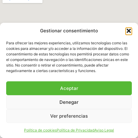
Gestionar consentimiento
Para ofrecer las mejores experiencias, utilizamos tecnologías como las
cookies para almacenar y/o acceder a la información del dispositivo. El
consentimiento de estas tecnologías nos permitirá procesar datos como
el comportamiento de navegación o las identificaciones únicas en este
Política de Privacidad
|
Aviso legal
|
Política de
sitio. No consentir o retirar el consentimiento, puede afectar
Cookies
|
Términos y Condiciones
negativamente a ciertas características y funciones.
© 2025 Fundación Natura Parc – Todos los
Aceptar
derechos reservados. Sitio web desarrollado por
BalearDigital
Denegar
Ver preferencias
Español
Política de cookies
Política de Privacidad
Aviso Legal