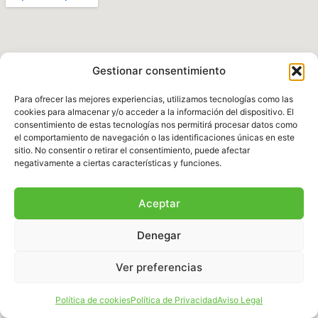
Gestionar consentimiento
Para ofrecer las mejores experiencias, utilizamos tecnologías como las
cookies para almacenar y/o acceder a la información del dispositivo. El
consentimiento de estas tecnologías nos permitirá procesar datos como
el comportamiento de navegación o las identificaciones únicas en este
Política de Privacidad
|
Aviso legal
|
Política de
sitio. No consentir o retirar el consentimiento, puede afectar
Cookies
|
Términos y Condiciones
negativamente a ciertas características y funciones.
© 2025 Fundación Natura Parc – Todos los
Aceptar
derechos reservados. Sitio web desarrollado por
BalearDigital
Denegar
Ver preferencias
Español
Política de cookies
Política de Privacidad
Aviso Legal