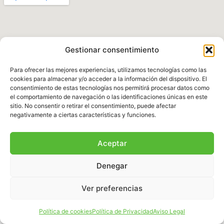
Gestionar consentimiento
Para ofrecer las mejores experiencias, utilizamos tecnologías como las
cookies para almacenar y/o acceder a la información del dispositivo. El
consentimiento de estas tecnologías nos permitirá procesar datos como
el comportamiento de navegación o las identificaciones únicas en este
Política de Privacidad
|
Aviso legal
|
Política de
sitio. No consentir o retirar el consentimiento, puede afectar
Cookies
|
Términos y Condiciones
negativamente a ciertas características y funciones.
© 2025 Fundación Natura Parc – Todos los
Aceptar
derechos reservados. Sitio web desarrollado por
BalearDigital
Denegar
Ver preferencias
Español
Política de cookies
Política de Privacidad
Aviso Legal