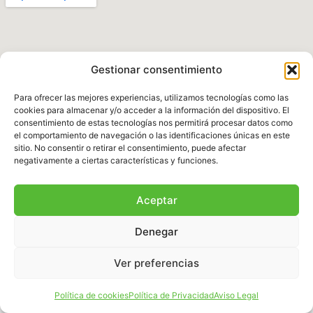
Gestionar consentimiento
Para ofrecer las mejores experiencias, utilizamos tecnologías como las
cookies para almacenar y/o acceder a la información del dispositivo. El
consentimiento de estas tecnologías nos permitirá procesar datos como
el comportamiento de navegación o las identificaciones únicas en este
Política de Privacidad
|
Aviso legal
|
Política de
sitio. No consentir o retirar el consentimiento, puede afectar
Cookies
|
Términos y Condiciones
negativamente a ciertas características y funciones.
© 2025 Fundación Natura Parc – Todos los
Aceptar
derechos reservados. Sitio web desarrollado por
BalearDigital
Denegar
Ver preferencias
Español
Política de cookies
Política de Privacidad
Aviso Legal