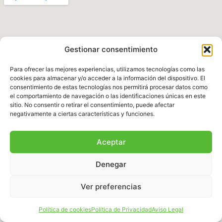
Gestionar consentimiento
Para ofrecer las mejores experiencias, utilizamos tecnologías como las
cookies para almacenar y/o acceder a la información del dispositivo. El
consentimiento de estas tecnologías nos permitirá procesar datos como
el comportamiento de navegación o las identificaciones únicas en este
Política de Privacidad
|
Aviso legal
|
Política de
sitio. No consentir o retirar el consentimiento, puede afectar
Cookies
|
Términos y Condiciones
negativamente a ciertas características y funciones.
© 2025 Fundación Natura Parc – Todos los
Aceptar
derechos reservados. Sitio web desarrollado por
BalearDigital
Denegar
Ver preferencias
Español
Política de cookies
Política de Privacidad
Aviso Legal