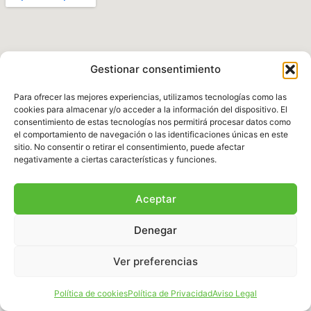
Gestionar consentimiento
Para ofrecer las mejores experiencias, utilizamos tecnologías como las
cookies para almacenar y/o acceder a la información del dispositivo. El
consentimiento de estas tecnologías nos permitirá procesar datos como
el comportamiento de navegación o las identificaciones únicas en este
Política de Privacidad
|
Aviso legal
|
Política de
sitio. No consentir o retirar el consentimiento, puede afectar
Cookies
|
Términos y Condiciones
negativamente a ciertas características y funciones.
© 2025 Fundación Natura Parc – Todos los
Aceptar
derechos reservados. Sitio web desarrollado por
BalearDigital
Denegar
Ver preferencias
Español
Política de cookies
Política de Privacidad
Aviso Legal