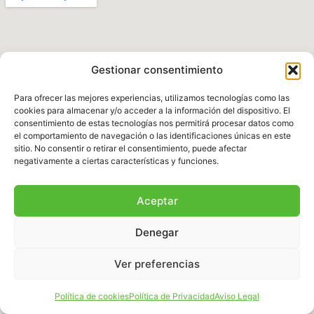
Gestionar consentimiento
Para ofrecer las mejores experiencias, utilizamos tecnologías como las
cookies para almacenar y/o acceder a la información del dispositivo. El
consentimiento de estas tecnologías nos permitirá procesar datos como
el comportamiento de navegación o las identificaciones únicas en este
Política de Privacidad
|
Aviso legal
|
Política de
sitio. No consentir o retirar el consentimiento, puede afectar
Cookies
|
Términos y Condiciones
negativamente a ciertas características y funciones.
© 2025 Fundación Natura Parc – Todos los
Aceptar
derechos reservados. Sitio web desarrollado por
BalearDigital
Denegar
Ver preferencias
Español
Política de cookies
Política de Privacidad
Aviso Legal