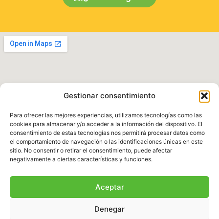
Gestionar consentimiento
Para ofrecer las mejores experiencias, utilizamos tecnologías como las
cookies para almacenar y/o acceder a la información del dispositivo. El
consentimiento de estas tecnologías nos permitirá procesar datos como
el comportamiento de navegación o las identificaciones únicas en este
Política de Privacidad
|
Aviso legal
|
Política de
sitio. No consentir o retirar el consentimiento, puede afectar
Cookies
|
Términos y Condiciones
negativamente a ciertas características y funciones.
© 2025 Fundación Natura Parc – Todos los
Aceptar
derechos reservados. Sitio web desarrollado por
BalearDigital
Denegar