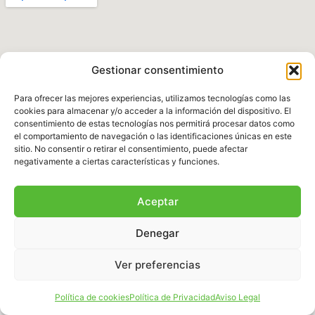
Gestionar consentimiento
Para ofrecer las mejores experiencias, utilizamos tecnologías como las
cookies para almacenar y/o acceder a la información del dispositivo. El
consentimiento de estas tecnologías nos permitirá procesar datos como
el comportamiento de navegación o las identificaciones únicas en este
Política de Privacidad
|
Aviso legal
|
Política de
sitio. No consentir o retirar el consentimiento, puede afectar
Cookies
|
Términos y Condiciones
negativamente a ciertas características y funciones.
© 2025 Fundación Natura Parc – Todos los
Aceptar
derechos reservados. Sitio web desarrollado por
BalearDigital
Denegar
Ver preferencias
Español
Política de cookies
Política de Privacidad
Aviso Legal