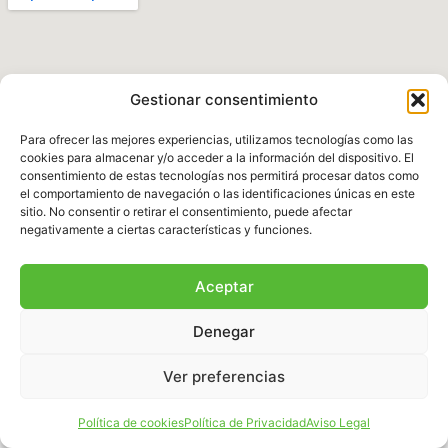
Gestionar consentimiento
Para ofrecer las mejores experiencias, utilizamos tecnologías como las
cookies para almacenar y/o acceder a la información del dispositivo. El
consentimiento de estas tecnologías nos permitirá procesar datos como
el comportamiento de navegación o las identificaciones únicas en este
Política de Privacidad
|
Aviso legal
|
Política de
sitio. No consentir o retirar el consentimiento, puede afectar
Cookies
|
Términos y Condiciones
negativamente a ciertas características y funciones.
© 2025 Fundación Natura Parc – Todos los
Aceptar
derechos reservados. Sitio web desarrollado por
BalearDigital
Denegar
Ver preferencias
Español
Política de cookies
Política de Privacidad
Aviso Legal