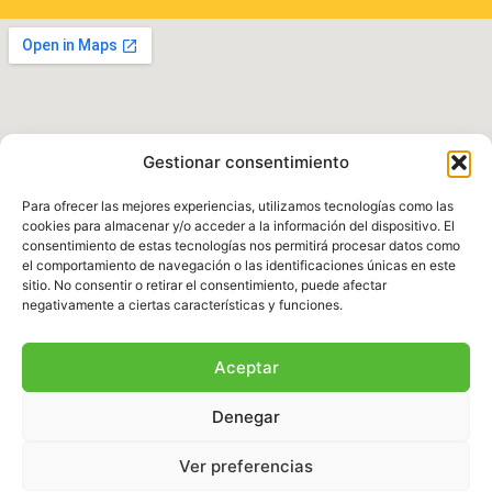
Gestionar consentimiento
Para ofrecer las mejores experiencias, utilizamos tecnologías como las
cookies para almacenar y/o acceder a la información del dispositivo. El
consentimiento de estas tecnologías nos permitirá procesar datos como
el comportamiento de navegación o las identificaciones únicas en este
Política de Privacidad
|
Aviso legal
|
Política de
sitio. No consentir o retirar el consentimiento, puede afectar
Cookies
|
Términos y Condiciones
negativamente a ciertas características y funciones.
© 2025 Fundación Natura Parc – Todos los
Aceptar
derechos reservados. Sitio web desarrollado por
BalearDigital
Denegar
Ver preferencias
Español