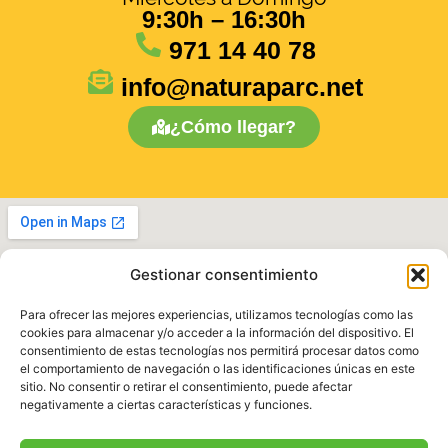
9:30h – 16:30h
sitio. No consentir o retirar el consentimiento, puede afectar
negativamente a ciertas características y funciones.
971 14 40 78
info@naturaparc.net
Aceptar
¿Cómo llegar?
Denegar
Ver preferencias
Política de cookies
Política de Privacidad
Aviso Legal
Política de Privacidad
|
Aviso legal
|
Política de
Cookies
|
Términos y Condiciones