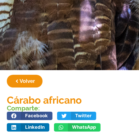
Volver
Cárabo africano
Comparte:
Facebook
Twitter
LinkedIn
WhatsApp
(Strix woodfordii): un búho